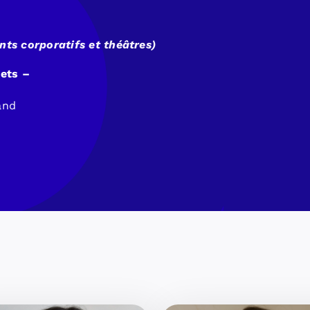
ts corporatifs et théâtres)
jets –
and