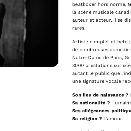
beatboxer hors norme, G
la scène musicale canadi
auteur et acteur, il se d
rares.
Artiste complet et bête d
de nombreuses comédies 
Notre-Dame de Paris, Gre
3000 prestations sur scèn
autant le public que l’i
une signature vocale rec
Son lieu de naissance ?
L
Sa nationalité ?
Humaine
Ses allégeances politiqu
Sa religion ?
L’amour.