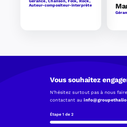
Gérance, Chanson, Folk, Rock,
Ma
Auteur-compositeur-interprète
Géran
Vous souhaitez engager
N’hésitez surtout pas à nous fai
contactant au
info@groupethali
Étape
1
de
2
50%