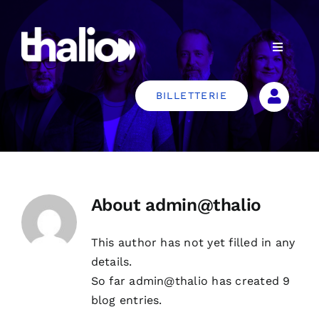
Skip
to
content
Toggle
Navigat
Artistes
BILLETTERIE
Spectacles
Services
About
admin@thalio
Notre équipe
This author has not yet filled in any
details.
Contact
So far admin@thalio has created 9
blog entries.