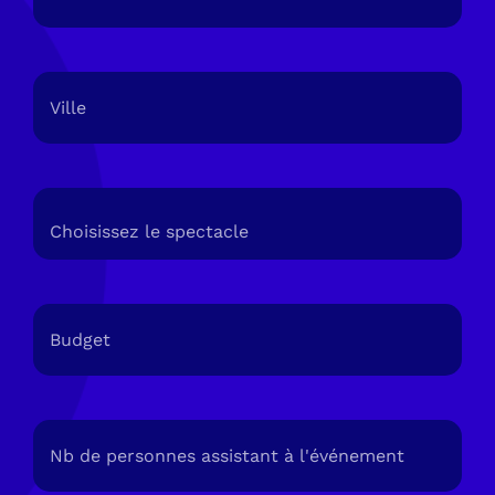
MM
slash
DD
Sans
slash
titre
(Nécessaire)
YYYY
Spectacle
(Nécessaire)
Budget
(Nécessaire)
Nb
de
personnes